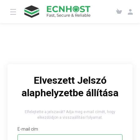
Elveszett Jelszó
alaphelyzetbe állítása
Elfelejtette a jelszavát? Adja meg e-mail címét, hogy
elkezdődjön a visszaállítási folyamat.
E-mail cím